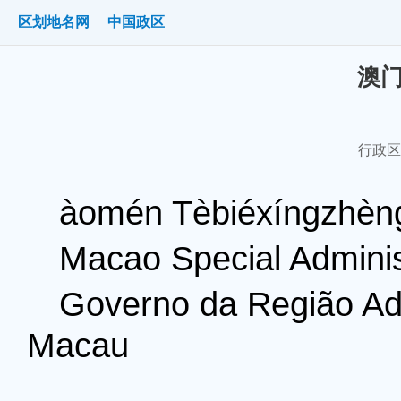
区划地名网
中国政区
澳
行政区划
àomén Tèbiéxíngzhèn
Macao Special Adminis
Governo da Região Adm
Macau