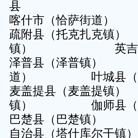
县
喀什市（恰萨街道）
疏附县（托克扎克
镇） 英吉沙县
泽普县（泽普镇
道） 叶城县（喀
麦盖提县（麦盖提
镇） 伽师县（巴
巴楚县（巴楚镇
自治县（塔什库尔干镇）