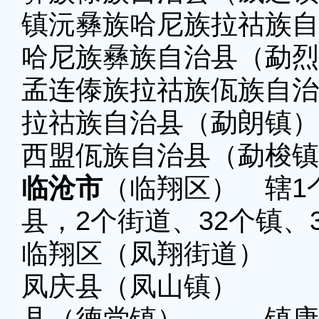
镇沅彝族哈尼族拉祜
哈尼族彝族自治县（勐烈
孟连傣族拉祜族佤族
拉祜族自治县（勐朗镇）
西盟佤族自治县（勐梭镇
临沧市
（临翔区） 辖1
县，2个街道、32个镇、
临翔区（凤翔街道）
凤庆县（凤山镇）