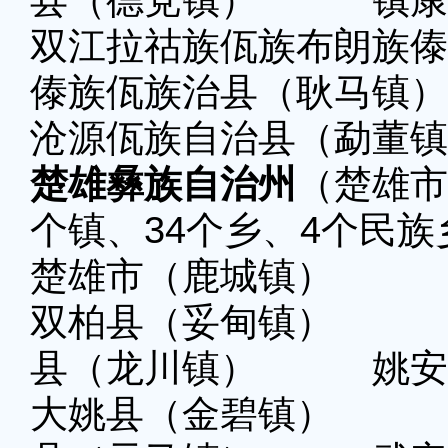
县（德党镇） 镇康
双江拉祜族佤族布朗族
傣族佤族治县（耿马镇）
沧源佤族自治县（勐董镇
楚雄彝族自治州
（楚雄市
个镇、34个乡、4个民族
楚雄市（鹿城镇） 
双柏县（妥甸镇） 
县（龙川镇） 姚安
大姚县（金碧镇） 