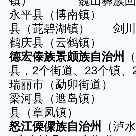
镇） 巍山彝族回族
永平县（博南镇） 
县（茈碧湖镇） 剑川
鹤庆县（云鹤镇）
德宏傣族景颇族自治州
（
县，2个街道、23个镇、
瑞丽市（勐卯街道） 
梁河县（遮岛镇） 
县（章凤镇）
怒江傈僳族自治州
（泸水