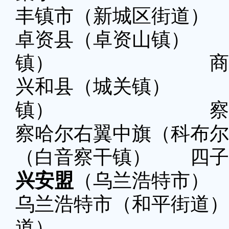
丰镇市（新城区街道）
卓资县（卓资山镇
镇） 商都县
兴和县（城关镇
镇） 察哈尔右
察哈尔右翼中旗（科布
（白音察干镇） 四子
兴安盟
（乌兰浩特市） 
乌兰浩特市（和平街
道）