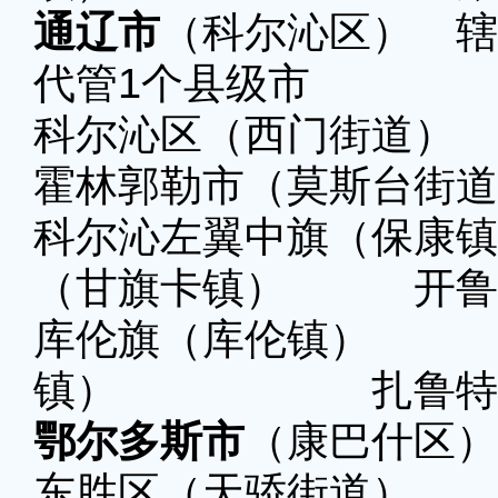
通辽市
（科尔沁区） 辖
代管1个县级市
科尔沁区（西门街道）
霍林郭勒市（莫斯台街道
科尔沁左翼中旗（保
（甘旗卡镇） 开鲁
库伦旗（库伦镇
镇） 扎鲁特旗
鄂尔多斯市
（康巴什区）
东胜区（天骄街道